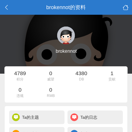
brokennot的资料
brokennot
4789
0
4380
1
积分
威望
DB
贡献
0
0
违规
RMB
Ta的主题
Ta的日志