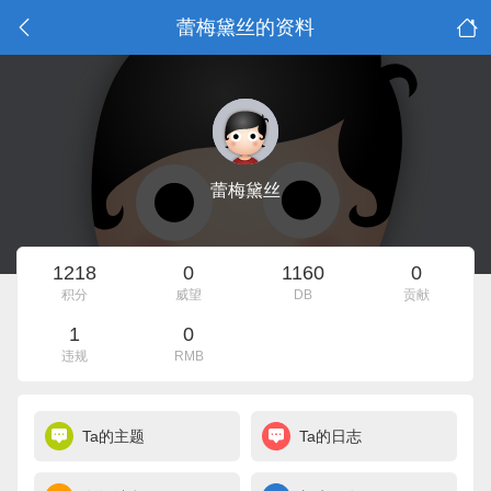
蕾梅黛丝的资料
蕾梅黛丝
1218
0
1160
0
积分
威望
DB
贡献
1
0
违规
RMB
Ta的主题
Ta的日志