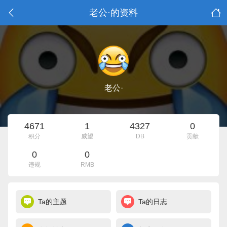
老公·的资料
老公·
4671
1
4327
0
积分
威望
DB
贡献
0
0
违规
RMB
Ta的主题
Ta的日志