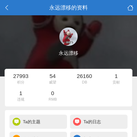
永远漂移的资料
永远漂移
27993
54
26160
1
积分
威望
DB
贡献
1
0
违规
RMB
Ta的主题
Ta的日志