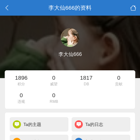
李大仙666的资料
李大仙666
1896
0
1817
0
积分
威望
DB
贡献
0
0
违规
RMB
Ta的主题
Ta的日志