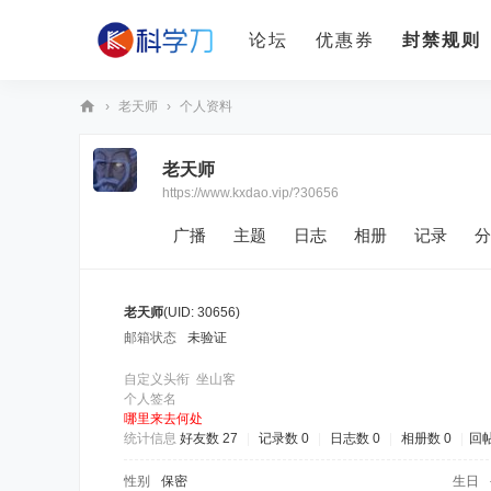
论坛
优惠券
封禁规则
›
老天师
›
个人资料
科
老天师
学
https://www.kxdao.vip/?30656
刀
广播
主题
日志
相册
记录
分
老天师
(UID: 30656)
邮箱状态
未验证
自定义头衔
坐山客
个人签名
哪里来去何处
统计信息
好友数 27
|
记录数 0
|
日志数 0
|
相册数 0
|
回帖
性别
保密
生日