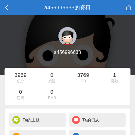
a456996633的资料
a456996633
3969
0
3769
1
积分
威望
DB
贡献
0
0
违规
RMB
Ta的主题
Ta的日志