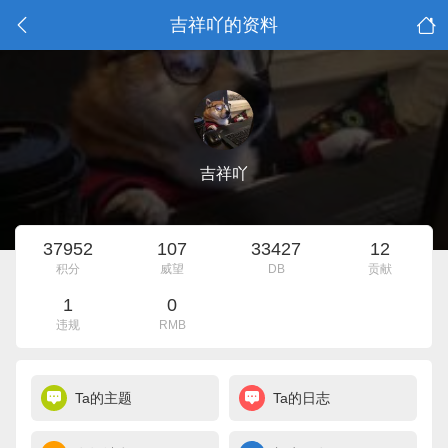
吉祥吖的资料
吉祥吖
37952
107
33427
12
积分
威望
DB
贡献
1
0
违规
RMB
Ta的主题
Ta的日志