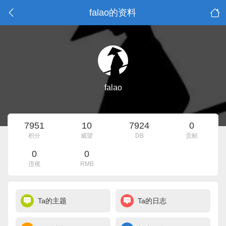
falao的资料
falao
7951
10
7924
0
积分
威望
DB
贡献
0
0
违规
RMB
Ta的主题
Ta的日志