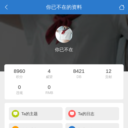
你已不在的资料
你已不在
8960
4
8421
12
积分
威望
DB
贡献
0
0
违规
RMB
Ta的主题
Ta的日志