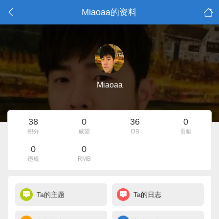
Miaoaa的资料
Miaoaa
38
0
36
0
积分
威望
DB
贡献
0
0
违规
RMB
Ta的主题
Ta的日志