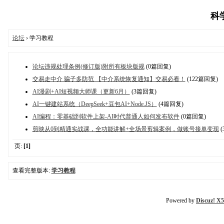
科学
论坛
› 学习教程
论坛违规处理条例(修订版)附所有板块版规
(0篇回复)
交易走中介 骗子多防范 【中介系统恢复通知】交易必看！
(122篇回复)
AI漫剧+AI短视频大师课（更新6月）
(3篇回复)
AI一键建站系统（DeepSeek+豆包AI+Node.JS）
(4篇回复)
AI编程：零基础到软件上架-AI时代普通人如何发布软件
(0篇回复)
剪映从0到精通实战课，全功能讲解+全场景剪辑案例，做账号接单变现
(
页:
[1]
查看完整版本:
学习教程
Powered by
Discuz! X5