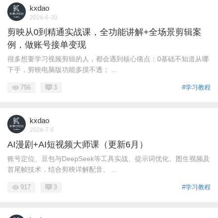
kxdao
2026-6-30
剪映从0到精通实战课，全功能讲解+全场景剪辑案
例，做账号接单变现
很多想要学习视频剪辑的人，都会遇到核心痛点：0基础不知道从哪
下手，剪映电脑版功能多摸不透； ...
756
3
#学习教程
kxdao
2026-7-5
AI漫剧+AI短视频大师课（更新6月）
账号定位、豆包与DeepSeek等工具实战、提示词优化、图生视频及
首尾帧技术，结合剪映详解配音、 ...
917
3
#学习教程