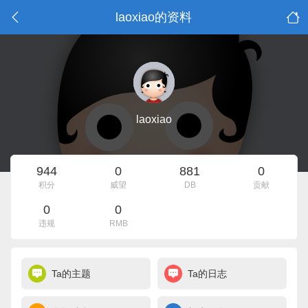
laoxiao的资料
laoxiao
944
0
881
0
积分
威望
DB
贡献
0
0
违规
RMB
Ta的主题
Ta的日志