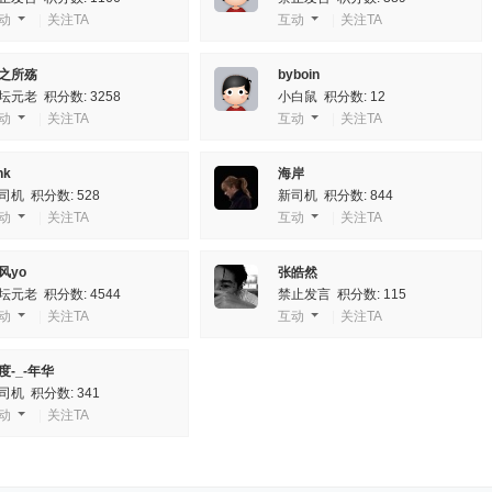
动
|
关注TA
互动
|
关注TA
之所殇
byboin
坛元老 积分数: 3258
小白鼠 积分数: 12
动
|
关注TA
互动
|
关注TA
nk
海岸
司机 积分数: 528
新司机 积分数: 844
动
|
关注TA
互动
|
关注TA
风yo
张皓然
坛元老 积分数: 4544
禁止发言 积分数: 115
动
|
关注TA
互动
|
关注TA
度-_-年华
司机 积分数: 341
动
|
关注TA