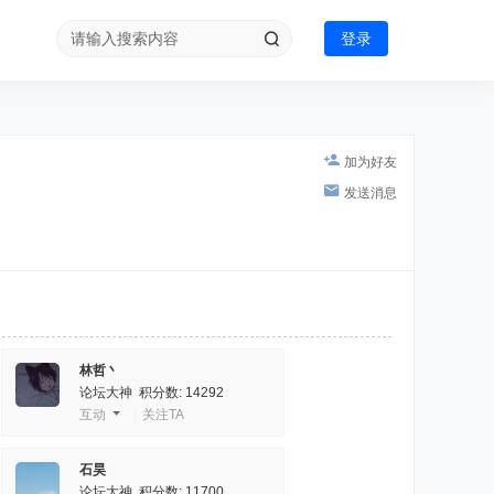
登录
加为好友
发送消息
林哲丶
论坛大神 积分数: 14292
互动
|
关注TA
石昊
论坛大神 积分数: 11700