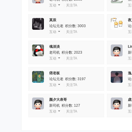
互动
|
关注TA
互
莫辰
夜
论坛元老 积分数: 3003
论
互动
|
关注TA
互
魂淡淡
Li
老司机 积分数: 2023
新
互动
|
关注TA
互
痞老板
逸
论坛元老 积分数: 3197
论
互动
|
关注TA
互
颜夕大表哥
虚
新司机 积分数: 127
新
互动
|
关注TA
互