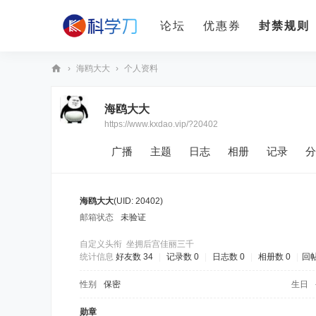
论坛
优惠券
封禁规则
›
海鸥大大
›
个人资料
科
海鸥大大
学
https://www.kxdao.vip/?20402
刀
广播
主题
日志
相册
记录
分
海鸥大大
(UID: 20402)
邮箱状态
未验证
自定义头衔
坐拥后宫佳丽三千
统计信息
好友数 34
|
记录数 0
|
日志数 0
|
相册数 0
|
回帖
性别
保密
生日
勋章