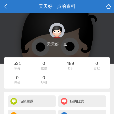
天天好一点的资料
天天好一点
531
0
489
0
积分
威望
DB
贡献
0
0
违规
RMB
Ta的主题
Ta的日志