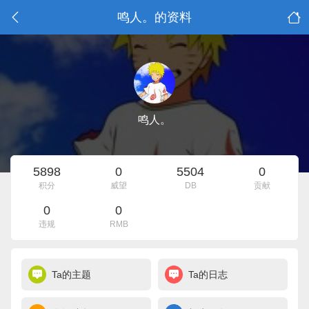
鸣人。的资料
鸣人。
5898
0
5504
0
积分
威望
DB
贡献
0
0
违规
RMB
Ta的主题
Ta的日志