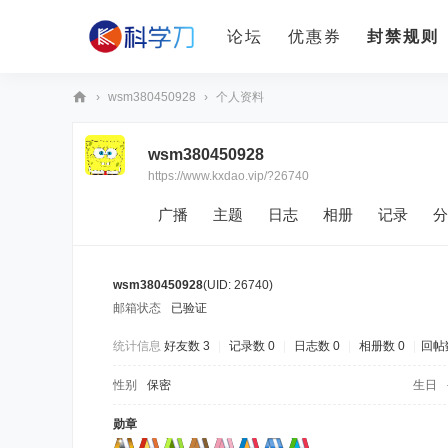
论坛
优惠券
封禁规则
›
wsm380450928
›
个人资料
科
wsm380450928
学
https://www.kxdao.vip/?26740
刀
广播
主题
日志
相册
记录
分
wsm380450928
(UID: 26740)
邮箱状态
已验证
统计信息
好友数 3
|
记录数 0
|
日志数 0
|
相册数 0
|
回帖数
性别
保密
生日
勋章