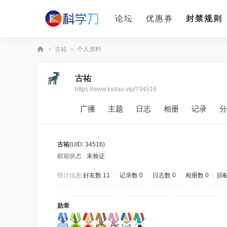
论坛
优惠券
封禁规则
›
古祐
›
个人资料
科
古祐
学
https://www.kxdao.vip/?34516
刀
广播
主题
日志
相册
记录
分
古祐
(UID: 34516)
邮箱状态
未验证
统计信息
好友数 11
|
记录数 0
|
日志数 0
|
相册数 0
|
回帖
勋章