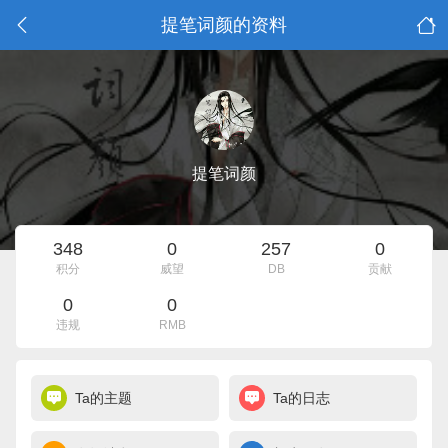
提笔词颜的资料
提笔词颜
348
0
257
0
积分
威望
DB
贡献
0
0
违规
RMB
Ta的主题
Ta的日志