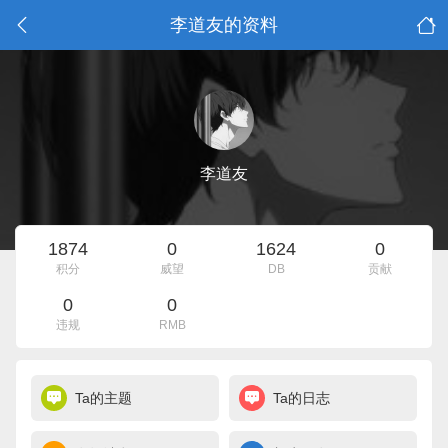
李道友的资料
李道友
1874
0
1624
0
积分
威望
DB
贡献
0
0
违规
RMB
Ta的主题
Ta的日志