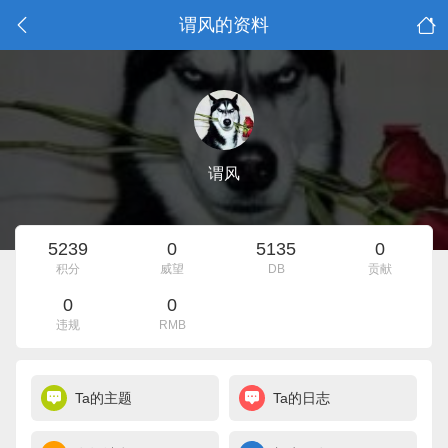
谓风的资料
谓风
5239
0
5135
0
积分
威望
DB
贡献
0
0
违规
RMB
Ta的主题
Ta的日志