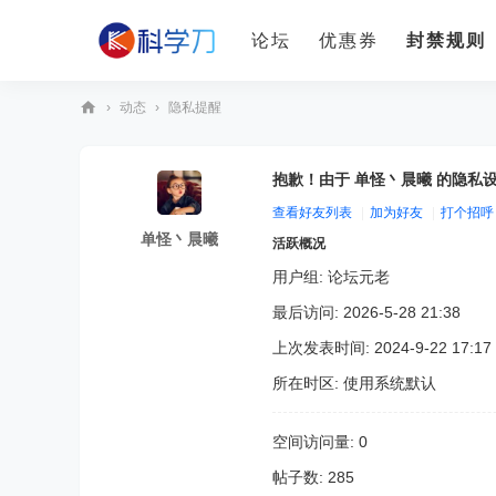
论坛
优惠券
封禁规则
›
动态
›
隐私提醒
科
学
抱歉！由于 单怪丶晨曦 的隐私
刀
查看好友列表
|
加为好友
|
打个招呼
单怪丶晨曦
活跃概况
用户组:
论坛元老
最后访问: 2026-5-28 21:38
上次发表时间: 2024-9-22 17:17
所在时区: 使用系统默认
空间访问量: 0
帖子数: 285