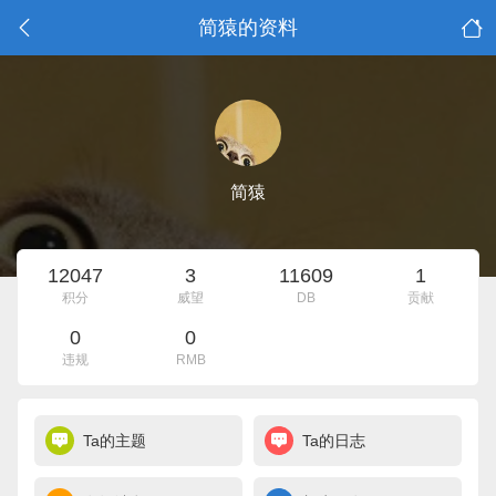
简猿的资料
简猿
12047
3
11609
1
积分
威望
DB
贡献
0
0
违规
RMB
Ta的主题
Ta的日志