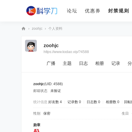
论坛
优惠券
封禁规则
›
zoohjc
›
个人资料
科
zoohjc
学
https://www.kxdao.vip/?4588
刀
广播
主题
日志
相册
记录
分
zoohjc
(UID: 4588)
邮箱状态
未验证
统计信息
好友数 4
|
记录数 0
|
日志数 0
|
相册数 0
|
回帖数
性别
保密
生日
勋章