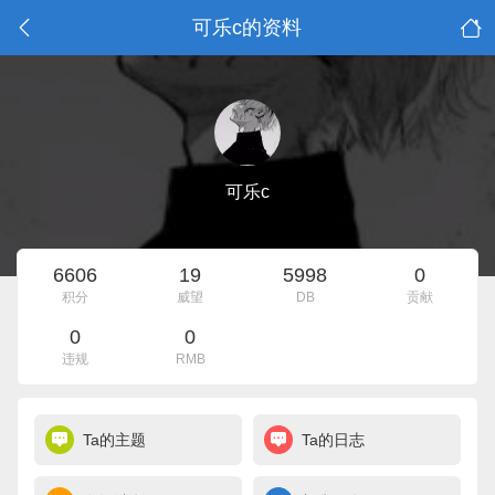
可乐c的资料
可乐c
6606
19
5998
0
积分
威望
DB
贡献
0
0
违规
RMB
Ta的主题
Ta的日志