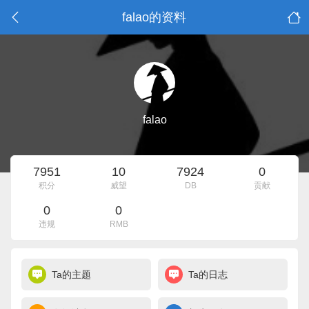
falao的资料
falao
7951
10
7924
0
积分
威望
DB
贡献
0
0
违规
RMB
Ta的主题
Ta的日志