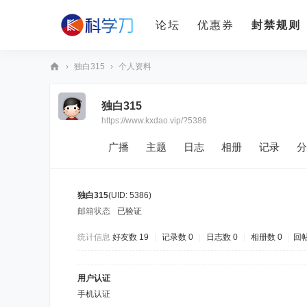
论坛
优惠券
封禁规则
›
独白315
›
个人资料
科
独白315
学
https://www.kxdao.vip/?5386
刀
广播
主题
日志
相册
记录
分
独白315
(UID: 5386)
邮箱状态
已验证
统计信息
好友数 19
|
记录数 0
|
日志数 0
|
相册数 0
|
回帖
用户认证
手机认证