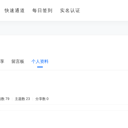
快速通道
每日签到
实名认证
享
留言板
个人资料
数 79
|
主题数 23
|
分享数 0