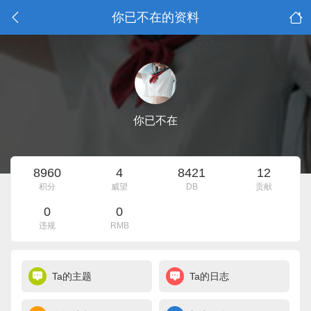
你已不在的资料
你已不在
8960
4
8421
12
积分
威望
DB
贡献
0
0
违规
RMB
Ta的主题
Ta的日志