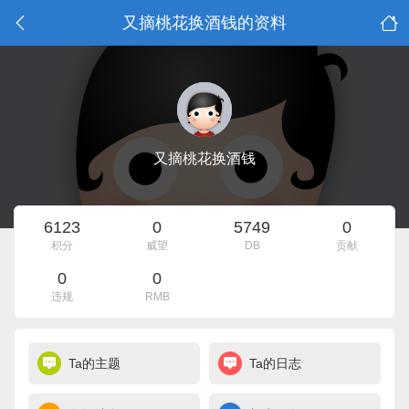
又摘桃花换酒钱的资料
又摘桃花换酒钱
6123
0
5749
0
积分
威望
DB
贡献
0
0
违规
RMB
Ta的主题
Ta的日志