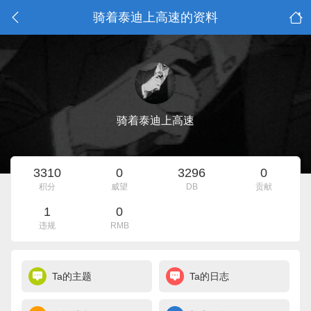
骑着泰迪上高速的资料
骑着泰迪上高速
3310
0
3296
0
积分
威望
DB
贡献
1
0
违规
RMB
Ta的主题
Ta的日志