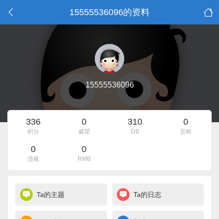
15555536096的资料
15555536096
336
0
310
0
积分
威望
DB
贡献
0
0
违规
RMB
Ta的主题
Ta的日志