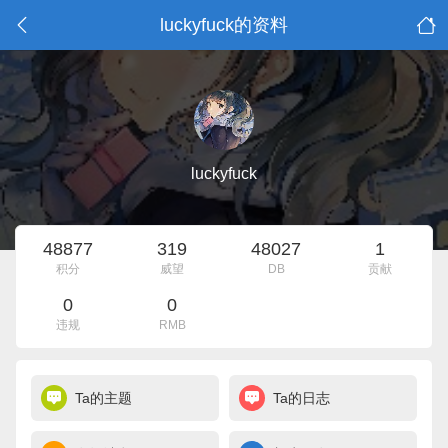
luckyfuck的资料
luckyfuck
48877
319
48027
1
积分
威望
DB
贡献
0
0
违规
RMB
Ta的主题
Ta的日志