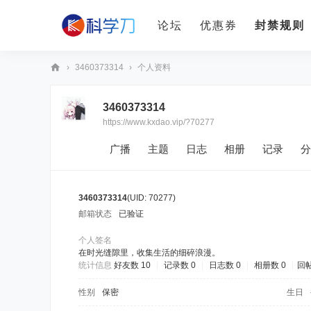
论坛
优惠券
封禁规则
›
3460373314
›
个人资料
科
3460373314
学
https://www.kxdao.vip/?70277
刀
广播
主题
日志
相册
记录
分
3460373314
(UID: 70277)
邮箱状态
已验证
个人签名
在时光缝隙里，收集生活的细碎浪漫。
统计信息
好友数 10
|
记录数 0
|
日志数 0
|
相册数 0
|
回帖
性别
保密
生日