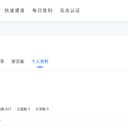
快速通道
每日签到
实名认证
享
留言板
个人资料
数 827
|
主题数 3
|
分享数 0
-