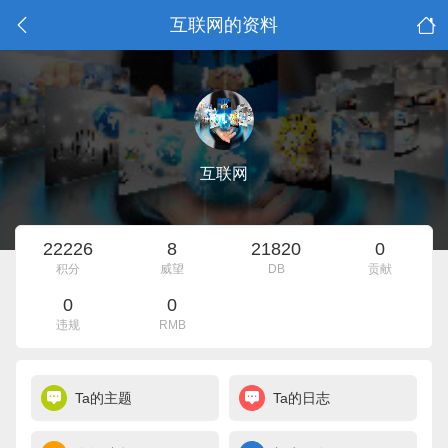
互联网的资料
互联网
22226
8
21820
0
积分
威望
DB
贡献
0
0
违规
RMB
Ta的主题
Ta的日志