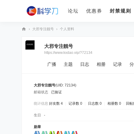
论坛
优惠券
封禁规则
›
大邪专注靓号
›
个人资料
科
大邪专注靓号
学
https://www.kxdao.vip/?72134
刀
广播
主题
日志
相册
记录
分
大邪专注靓号
(UID: 72134)
邮箱状态
已验证
统计信息
好友数 4
|
记录数 0
|
日志数 0
|
相册数 0
|
回帖数
生日
-
勋章