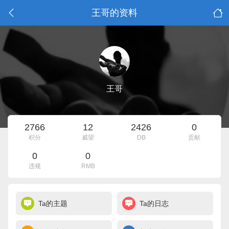
王哥的资料
王哥
2766
12
2426
0
积分
威望
DB
贡献
0
0
违规
RMB
Ta的主题
Ta的日志