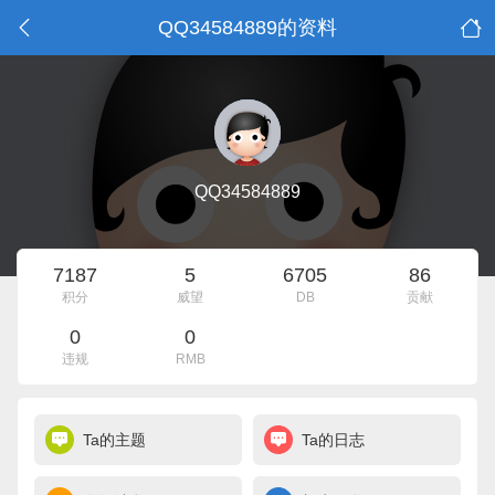
QQ34584889的资料
QQ34584889
7187
5
6705
86
积分
威望
DB
贡献
0
0
违规
RMB
Ta的主题
Ta的日志