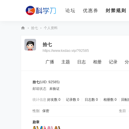
论坛
优惠券
封禁规则
›
拾七
›
个人资料
科
拾七
学
https://www.kxdao.vip/?92585
刀
广播
主题
日志
相册
记录
分
拾七
(UID: 92585)
邮箱状态
未验证
统计信息
好友数 0
|
记录数 0
|
日志数 0
|
相册数 0
|
回帖数
性别
保密
生日
勋章