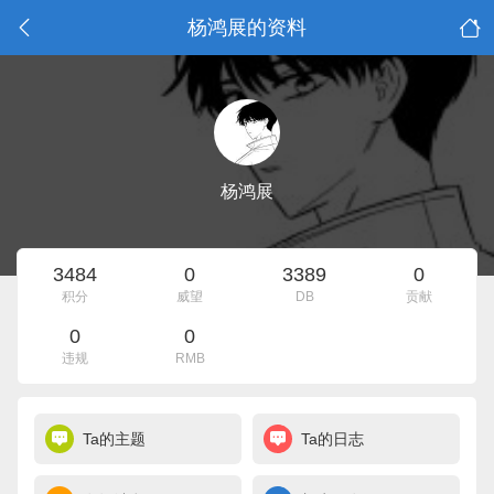
杨鸿展的资料
杨鸿展
3484
0
3389
0
积分
威望
DB
贡献
0
0
违规
RMB
Ta的主题
Ta的日志