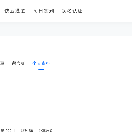
快速通道
每日签到
实名认证
享
留言板
个人资料
数 922
|
主题数 68
|
分享数 0