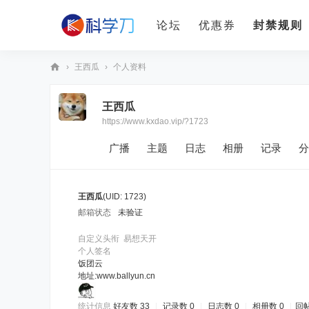
论坛
优惠券
封禁规则
›
王西瓜
›
个人资料
科
王西瓜
学
https://www.kxdao.vip/?1723
刀
广播
主题
日志
相册
记录
分
王西瓜
(UID: 1723)
邮箱状态
未验证
自定义头衔
易想天开
个人签名
饭团云
地址:www.ballyun.cn
统计信息
好友数 33
|
记录数 0
|
日志数 0
|
相册数 0
|
回帖