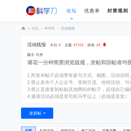
论坛
优惠券
封禁规则
»
论坛
›
科学区
›
活动线报
科
活动线报
学
今日:
0
|
主题:
47333
|
排名:
29
刀
版主:
炫勇
请花一分钟简要浏览版规，发帖和回帖者均
1.所发布帖子必须带有参与方式、截图、活动说明
2.禁止发布个人公众号、变相引流、传销活动、与
3.禁止直接复制粘贴其他网站的帖子，必须自己
4.邀请活动必须是老司机马甲以上（必须是首发）
发新帖
全部
红包活动
游戏活动
推广活动
流量话费
实物