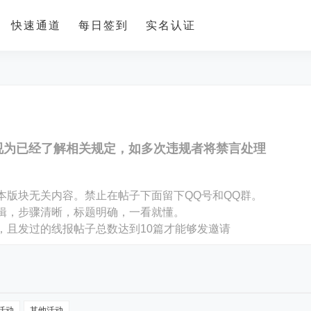
快速通道
每日签到
实名认证
视为已经了解相关规定，如多次违规者将禁言处理
。
本版块无关内容。禁止在帖子下面留下QQ号和QQ群。
编辑，步骤清晰，标题明确，一看就懂。
，且发过的线报帖子总数达到10篇才能够发邀请
活动
其他活动