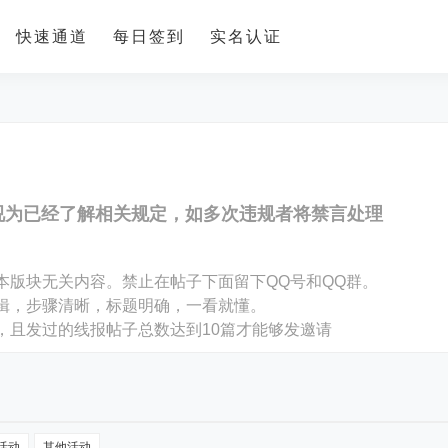
快速通道
每日签到
实名认证
视为已经了解相关规定，如多次违规者将禁言处理
。
本版块无关内容。禁止在帖子下面留下QQ号和QQ群。
编辑，步骤清晰，标题明确，一看就懂。
，且发过的线报帖子总数达到10篇才能够发邀请
活动
其他活动