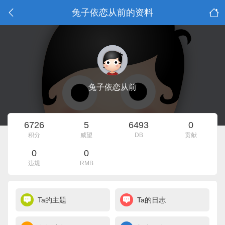
兔子依恋从前的资料
兔子依恋从前
6726
5
6493
0
积分
威望
DB
贡献
0
0
违规
RMB
Ta的主题
Ta的日志