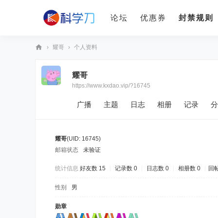
论坛
优惠券
封禁规则
›
耀哥
›
个人资料
科
耀哥
学
https://www.kxdao.vip/?16745
刀
广播
主题
日志
相册
记录
分
耀哥
(UID: 16745)
邮箱状态
未验证
统计信息
好友数 15
|
记录数 0
|
日志数 0
|
相册数 0
|
回帖
性别
男
勋章