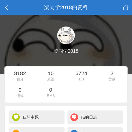
梁同学2018的资料
梁同学2018
8182
10
6724
2
积分
威望
DB
贡献
0
0
违规
RMB
Ta的主题
Ta的日志