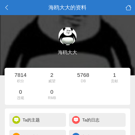
海鸥大大的资料
海鸥大大
7814
2
5768
1
积分
威望
DB
贡献
0
0
违规
RMB
Ta的主题
Ta的日志