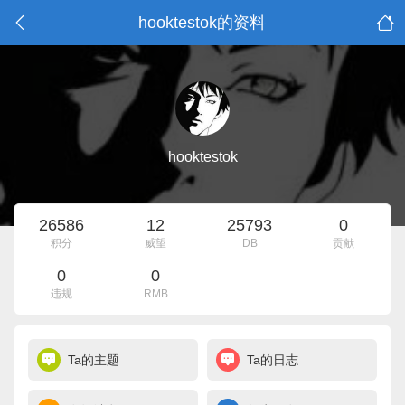
hooktestok的资料
hooktestok
26586
12
25793
0
积分
威望
DB
贡献
0
0
违规
RMB
Ta的主题
Ta的日志