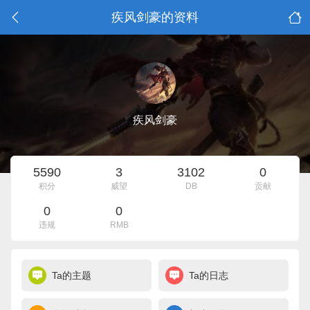
疾风剑豪的资料
疾风剑豪
5590
3
3102
0
积分
威望
DB
贡献
0
0
违规
RMB
Ta的主题
Ta的日志