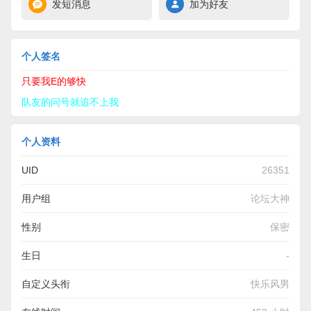
发短消息
加为好友
个人签名
只要我E的够快
队友的问号就追不上我
个人资料
UID
26351
用户组
论坛大神
性别
保密
生日
-
自定义头衔
快乐风男